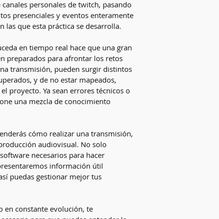
 canales personales de twitch, pasando 
tos presenciales y eventos enteramente 
¿Qué aprenderás en
n las que esta práctica se desarrolla.
Planearás y 
virtuales si
uceda en tiempo real hace que una gran 
audiovisual, 
n preparados para afrontar los retos 
con mayor at
na transmisión, pueden surgir distintos 
Entenderás l
uperados, y de no estar mapeados, 
virtual (rute
el proyecto. Ya sean errores técnicos o 
medios, enla
upone una mezcla de conocimiento 
elementos, e
Estarás al t
streaming, s
prácticos.
renderás cómo realizar una transmisión, 
Conocerás er
 producción audiovisual. No solo 
para poder p
 software necesarios para hacer 
presentaremos información útil 
sí puedas gestionar mejor tus 
o en constante evolución, te 