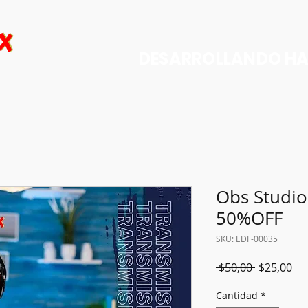
DESARROLLANDO HAB
Obs Studio
50%OFF
SKU: EDF-00035
Precio
Pre
 $50,00 
$25,00
de
Cantidad
*
ofe