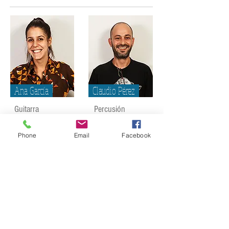
Ana García
Claudio Pérez
Guitarra
Percusión
Phone
Email
Facebook
Margarita Castillo
Sofía Fernández
Viola
Piano