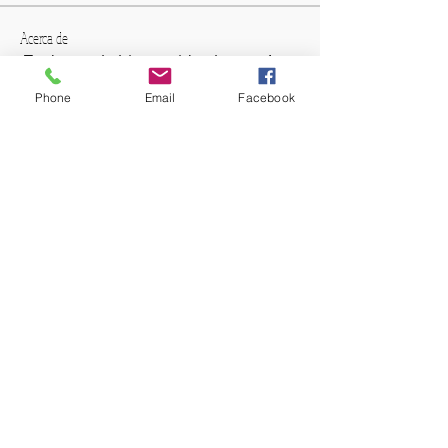
Acerca de
¡Te damos la bienvenida al grupo! 
Puedes conectarte con otros 
Phone
Email
Facebook
miembros, obtener actualizaciones y 
compartir videos.
HORARIO DE APERTURA
Lunes-Viernes
7:00am-10:00pm
DIRECCIÓN
Av. 10 de Agosto N14-107 y Riofrío
Edificio Benalcázar Mil
Oficina 1007
022 50.67.69
0984619177