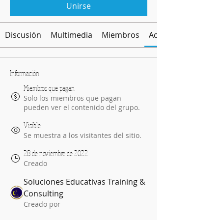
Unirse
Discusión
Multimedia
Miembros
Acerca de
Información
Miembros que pagan
Solo los miembros que pagan
pueden ver el contenido del grupo.
Visible
Se muestra a los visitantes del sitio.
28 de noviembre de 2022
Creado
Soluciones Educativas Training &
Consulting
Creado por